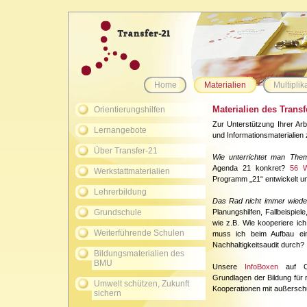
Home
Materialien
Multiplik
Materialien des Transf
Orientierungshilfen
Zur Unterstützung Ihrer Arbe
Lernangebote
und Informationsmaterialien 
Über Transfer-21
Wie unterrichtet man Them
Agenda 21 konkret?
56 W
Werkstattmaterialien
Programm „21“ entwickelt un
Lehrerbildung
Das Rad nicht immer wieder
Grundschule
Planungshilfen, Fallbeispi
wie z.B. Wie kooperiere ic
Weiterführende Schulen
muss ich beim Aufbau ein
Nachhaltigkeitsaudit durch?
Bildungsmaterialien des
BMU
Unsere
InfoBoxen
auf CD
Grundlagen der Bildung für
Umwelt schützen, Zukunft
Kooperationen mit außerschu
sichern