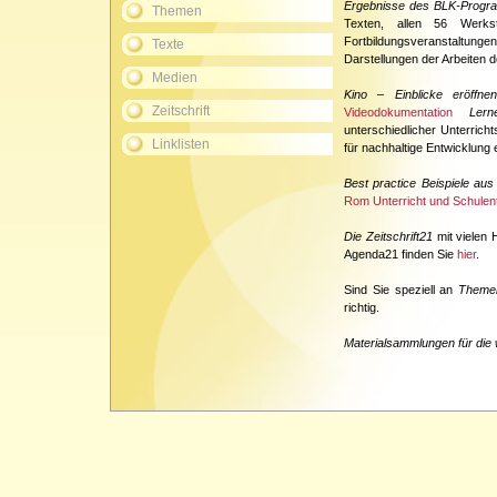
Ergebnisse des BLK-Progr
Themen
Texten, allen 56 Werkst
Fortbildungsveranstaltung
Texte
Darstellungen der Arbeiten 
Medien
Kino – Einblicke eröffne
Zeitschrift
Videodokumentation
Lern
unterschiedlicher Unterric
Linklisten
für nachhaltige Entwicklung e
Best practice Beispiele au
Rom Unterricht und Schulen
Die Zeitschrift21
mit vielen 
Agenda21 finden Sie
hier
.
Sind Sie speziell an
Themen
richtig.
Materialsammlungen für die