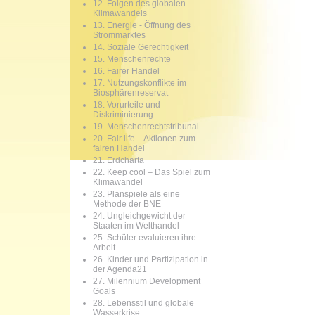
12. Folgen des globalen
Klimawandels
13. Energie - Öffnung des
Strommarktes
14. Soziale Gerechtigkeit
15. Menschenrechte
16. Fairer Handel
17. Nutzungskonflikte im
Biosphärenreservat
18. Vorurteile und
Diskriminierung
19. Menschenrechtstribunal
20. Fair life – Aktionen zum
fairen Handel
21. Erdcharta
22. Keep cool – Das Spiel zum
Klimawandel
23. Planspiele als eine
Methode der BNE
24. Ungleichgewicht der
Staaten im Welthandel
25. Schüler evaluieren ihre
Arbeit
26. Kinder und Partizipation in
der Agenda21
27. Milennium Development
Goals
28. Lebensstil und globale
Wasserkrise