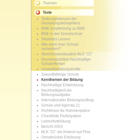
Themen
Texte
Teilkompetenzen der
Gestaltungskompetenz
KMK-Empfehlung zu BNE
BNE in der Grundschule
Situiertes Lernen
Wie kann man Schule
verändern?
Abschlussevaluation BLK "21"
Grundsatzartikel Nachhaltige
Schülerfirmen
Umweltberatungskräfte
Zukunftsfähige Schule
Kernthemen der Bildung
Nachhaltige Entwicklung
Nachhaltigkeit als
Bildungsaufgabe
Internationaler Bildungsauftrag
Schule und Agenda 21
Richtlinien für Rahmenpläne
Checkliste Partizipation
Lehrerfortbildung
Bericht 2003
BLK "21" als Antwort auf Pisa
Osnabrücker Erklärung