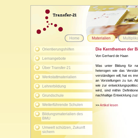
Home
Materialien
Multiplik
Die Kernthemen der Bi
Orientierungshilfen
Von Gerhard de Haan
Lernangebote
Was unter Bildung für na
Über Transfer-21
heterogen wie das Verstän
verständigen will, hat es i
Werkstattmaterialien
an Vorstellungen zu tun. 
wie zur entwicklungspoliti
Lehrerbildung
wird, sind mithin Definiti
Grundschule
nachhaltige Entwicklung zuz
Weiterführende Schulen
>>
Artikel lesen
Bildungsmaterialien des
BMU
Umwelt schützen, Zukunft
sichern